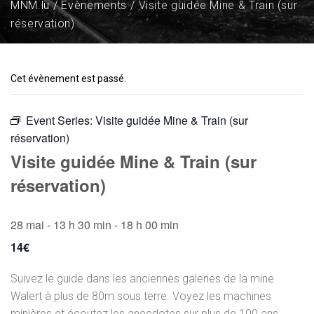
MNM.lu
Évènements
Visite guidée Mine & Train (sur
réservation)
Cet évènement est passé.
Event Series:
Visite guidée Mine & Train (sur
réservation)
Visite guidée Mine & Train (sur
réservation)
28 mai - 13 h 30 min
-
18 h 00 min
14€
Suivez le guide dans les anciennes galeries de la mine
Walert à plus de 80m sous terre. Voyez les machines
minières et écoutez les anecdotes sur plus de 100 ans