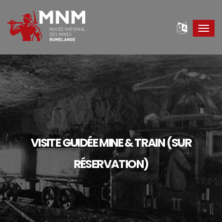
Toggl
navig
VISITE GUIDÉE MINE & TRAIN (SUR
RÉSERVATION)