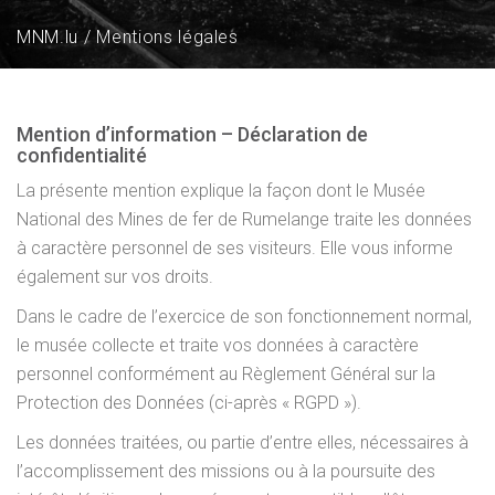
MNM.lu
Mentions légales
Mention d’information – Déclaration de
confidentialité
La présente mention explique la façon dont le Musée
National des Mines de fer de Rumelange traite les données
à caractère personnel de ses visiteurs. Elle vous informe
également sur vos droits.
Dans le cadre de l’exercice de son fonctionnement normal,
le musée collecte et traite vos données à caractère
personnel conformément au Règlement Général sur la
Protection des Données (ci-après « RGPD »).
Les données traitées, ou partie d’entre elles, nécessaires à
l’accomplissement des missions ou à la poursuite des