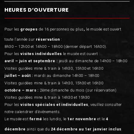
HEURES D’OUVERTURE
Pour les
groupes
de 16 personnes ou plus
,
le musée est ouvert
toute l’année sur
réservation
:
8h30 – 12h00 et 14h00 – 18h00 (dernier départ 16h30).
Pour les
visites individuelles
le musée est ouvert :
avril – juin et septembre :
jeudi au dimanche de 14h00 – 18h00
Visites guidées mine & train à 14h30, 15h30 et 16h30
juillet – août :
mardi au dimanche 14h00 – 18h00
Visites guidées mine & train à 14h30, 15h30 et 16h30
octobre – mars :
2ème dimanche du mois (sur réservation)
Visites guidées mine & train à 14h30 et 15h30
Pour les
visites spéciales et individuelles
, veuillez consulter
notre calendrier d’événements.
Le musée est
fermé
les lundis, le
1er novembre
et le
4
décembre
ainsi que du
24 décembre au 1er janvier inclus
.