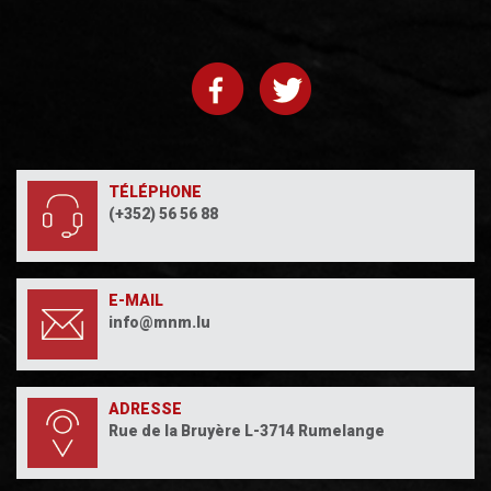
i
s
o
n
s
TÉLÉPHONE
(+352) 56 56 88
E-MAIL
info@mnm.lu
ADRESSE
Rue de la Bruyère L-3714 Rumelange