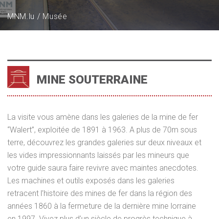
MNM.lu
Musée
MINE SOUTERRAINE
La visite vous amène dans les galeries de la mine de fer
“Walert”, exploitée de 1891 à 1963. A plus de 70m sous
terre, découvrez les grandes galeries sur deux niveaux et
les vides impressionnants laissés par les mineurs que
votre guide saura faire revivre avec maintes anecdotes.
Les machines et outils exposés dans les galeries
retracent l’histoire des mines de fer dans la région des
années 1860 à la fermeture de la dernière mine lorraine
en 1997. Vivez plus d’un siècle de progrès technique à