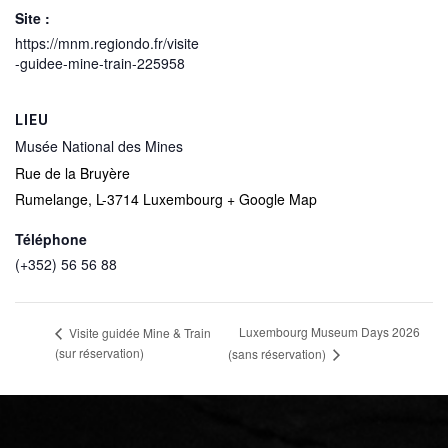
Site :
https://mnm.regiondo.fr/visite
-guidee-mine-train-225958
LIEU
Musée National des Mines
Rue de la Bruyère
Rumelange
,
L-3714
Luxembourg
+ Google Map
Téléphone
(+352) 56 56 88
Luxembourg Museum Days 2026
Visite guidée Mine & Train
(sur réservation)
(sans réservation)