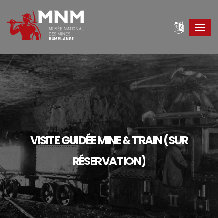
Toggl
navig
VISITE GUIDÉE MINE & TRAIN (SUR
RÉSERVATION)