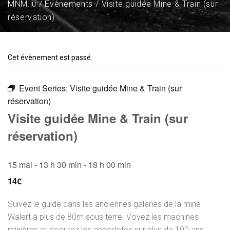
MNM.lu
Évènements
Visite guidée Mine & Train (sur
réservation)
Cet évènement est passé.
Event Series:
Visite guidée Mine & Train (sur
réservation)
Visite guidée Mine & Train (sur
réservation)
15 mai - 13 h 30 min
-
18 h 00 min
14€
Suivez le guide dans les anciennes galeries de la mine
Walert à plus de 80m sous terre. Voyez les machines
minières et écoutez les anecdotes sur plus de 100 ans