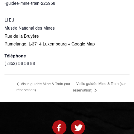
-guidee-mine-train-225958
LIEU
Musée National des Mines
Rue de la Bruyère
Rumelange
,
L-3714
Luxembourg
+ Google Map
Téléphone
(+352) 56 56 88
Visite guidée Mine & Train (sur
Visite guidée Mine & Train (sur
réservation)
réservation)