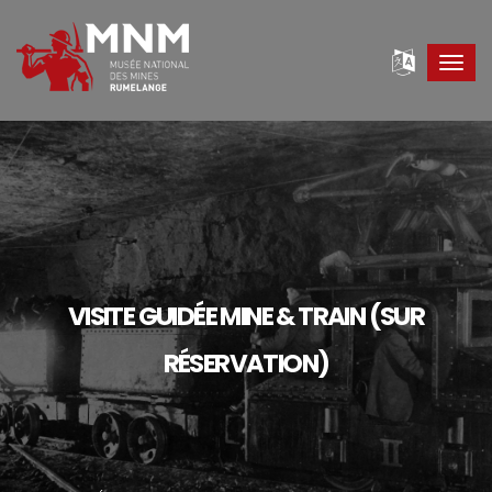
Toggl
navig
VISITE GUIDÉE MINE & TRAIN (SUR
RÉSERVATION)