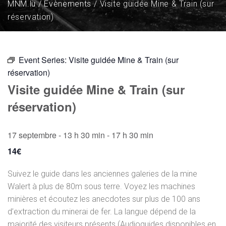
MNM.lu
Évènements
Visite guidée Mine & Train (sur
réservation)
Event Series:
Visite guidée Mine & Train (sur
réservation)
Visite guidée Mine & Train (sur
réservation)
17 septembre - 13 h 30 min
-
17 h 30 min
14€
Suivez le guide dans les anciennes galeries de la mine
Walert à plus de 80m sous terre. Voyez les machines
minières et écoutez les anecdotes sur plus de 100 ans
d’extraction du minerai de fer. La langue dépend de la
majorité des visiteurs présents (Audioguides disponibles en