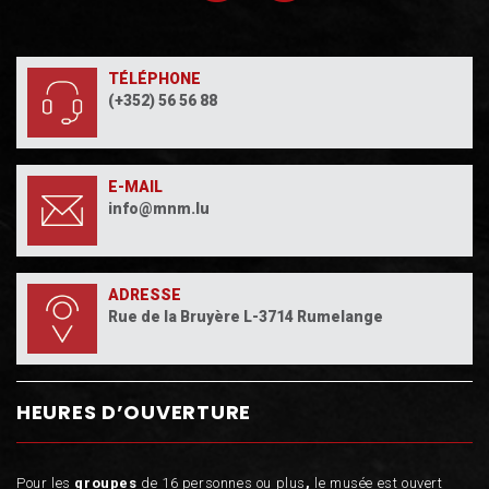
TÉLÉPHONE
(+352) 56 56 88
E-MAIL
info@mnm.lu
ADRESSE
Rue de la Bruyère L-3714 Rumelange
HEURES D’OUVERTURE
Pour les
groupes
de 16 personnes ou plus
,
le musée est ouvert