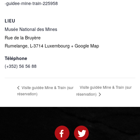
-guidee-mine-train-225958
LIEU
Musée National des Mines
Rue de la Bruyère
Rumelange
,
L-3714
Luxembourg
+ Google Map
Téléphone
(+352) 56 56 88
Visite guidée Mine & Train (sur
Visite guidée Mine & Train (sur
réservation)
réservation)