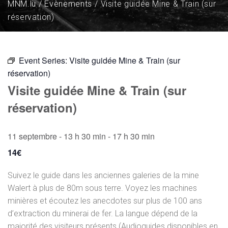
MNM.lu
Évènements
Visite guidée Mine & Train (sur
réservation)
Event Series:
Visite guidée Mine & Train (sur
réservation)
Visite guidée Mine & Train (sur
réservation)
11 septembre - 13 h 30 min
-
17 h 30 min
14€
Suivez le guide dans les anciennes galeries de la mine
Walert à plus de 80m sous terre. Voyez les machines
minières et écoutez les anecdotes sur plus de 100 ans
d’extraction du minerai de fer. La langue dépend de la
majorité des visiteurs présents (Audioguides disponibles en