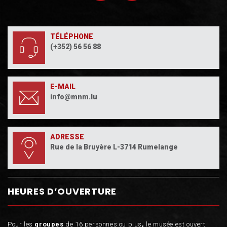
TÉLÉPHONE
(+352) 56 56 88
E-MAIL
info@mnm.lu
ADRESSE
Rue de la Bruyère L-3714 Rumelange
HEURES D’OUVERTURE
Pour les
groupes
de 16 personnes ou plus
,
le musée est ouvert