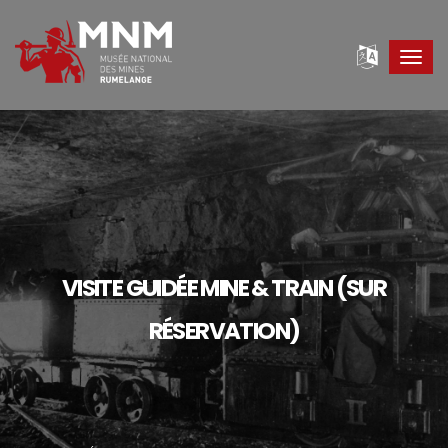
Toggl
navig
VISITE GUIDÉE MINE & TRAIN (SUR
RÉSERVATION)