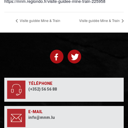
https://mnm.regiondo.fr/visite-guidee-mine-train-225958
Visite guidée Mine & Train
Visite guidée Mine & Train
TÉLÉPHONE
(+352) 56 56 88
E-MAIL
info@mnm.lu