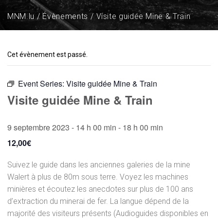
MNM.lu
Évènements
Visite guidée Mine & Train
Cet évènement est passé.
Event Series:
Visite guidée Mine & Train
Visite guidée Mine & Train
9 septembre 2023 - 14 h 00 min
-
18 h 00 min
12,00€
Suivez le guide dans les anciennes galeries de la mine
Walert à plus de 80m sous terre. Voyez les machines
minières et écoutez les anecdotes sur plus de 100 ans
d’extraction du minerai de fer. La langue dépend de la
majorité des visiteurs présents (Audioguides disponibles en