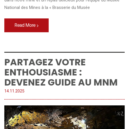
dans notre mine et un repas délicieux pour l’équipe du Musée
National des Mines à la « Brasserie du Musée
Read More
PARTAGEZ VOTRE
ENTHOUSIASME :
DEVENEZ GUIDE AU MNM
14.
11
.
2025