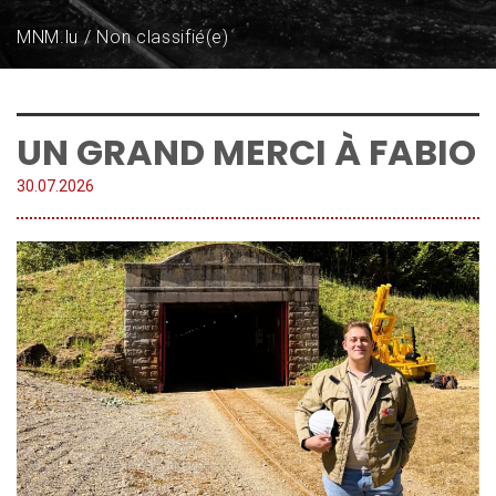
MNM.lu
Non classifié(e)
UN GRAND MERCI À FABIO
30.
07
.
2026