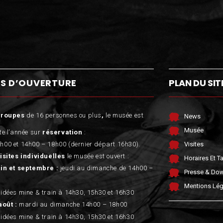
S D’OUVERTURE
PLAN DU SIT
groupes
de 16 personnes ou plus
,
le musée est
News
Musée
te l’année sur
réservation
:
h00 et 14h00 – 18h00 (dernier départ 16h30).
Visites
isites individuelles
le musée est ouvert :
Horaires Et Ta
uin et septembre :
jeudi au dimanche de 14h00 –
Presse & Do
Mentions Lég
uidées mine & train à 14h30, 15h30 et 16h30
août :
mardi au dimanche 14h00 – 18h00
uidées mine & train à 14h30, 15h30 et 16h30