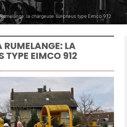
 Rumelange: la chargeuse sur pneus type Eimco 912
À RUMELANGE: LA
 TYPE EIMCO 912