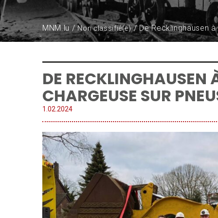
MNM.lu
De Recklinghausen à
Non classifié(e)
DE RECKLINGHAUSEN 
CHARGEUSE SUR PNEUS
1.
02
.
2024