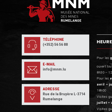
TÉLÉPHONE
HEURE
(+352) 56 56 88
Pour les
E-MAIL
ouvert tou
info@mnm.lu
8h30 – 12
Pour les
v
avril – j
ADRESSE
18h00
Rue de la Bruyère L-3714
Visites g
Rumelange
juillet – 
Visites g