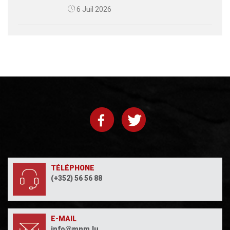
6 Juil 2026
TÉLÉPHONE
(+352) 56 56 88
E-MAIL
info@mnm.lu