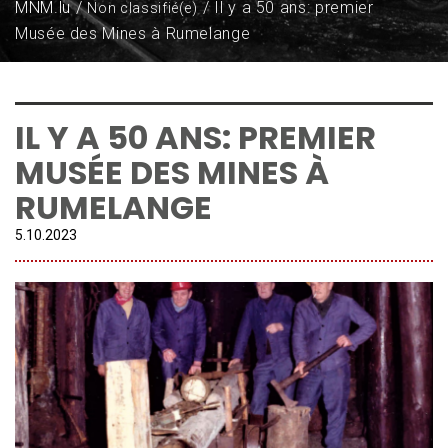
MNM.lu
Il y a 50 ans: premier
Non classifié(e)
Musée des Mines à Rumelange
IL Y A 50 ANS: PREMIER
MUSÉE DES MINES À
RUMELANGE
5.
10
.
2023