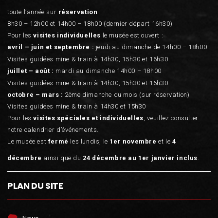
toute l’année sur
réservation
:
8h30 – 12h00 et 14h00 – 18h00 (dernier départ 16h30).
Pour les
visites individuelles
le musée est ouvert :
avril – juin et septembre :
jeudi au dimanche de 14h00 – 18h00
Visites guidées mine & train à 14h30, 15h30 et 16h30
juillet – août :
mardi au dimanche 14h00 – 18h00
Visites guidées mine & train à 14h30, 15h30 et 16h30
octobre – mars :
2ème dimanche du mois (sur réservation)
Visites guidées mine & train à 14h30 et 15h30
Pour les
visites spéciales et individuelles
, veuillez consulter
notre calendrier d’événements.
Le musée est
fermé
les lundis, le
1er novembre
et le
4
décembre
ainsi que du
24 décembre au 1er janvier inclus
.
PLAN DU SITE