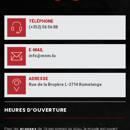
TÉLÉPHONE
(+352) 56 56 88
E-MAIL
info@mnm.lu
ADRESSE
Rue de la Bruyère L-3714 Rumelange
HEURES D’OUVERTURE
Pour les
groupes
de 16 personnes ou plus
,
le musée est ouvert