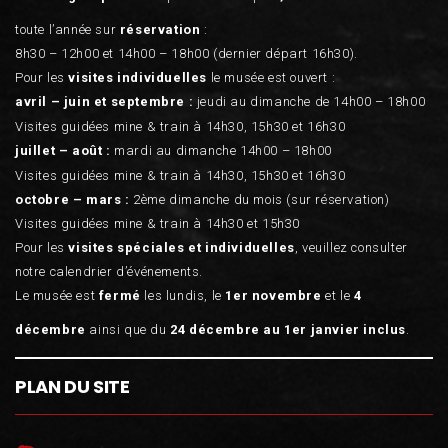
toute l’année sur
réservation
:
8h30 – 12h00 et 14h00 – 18h00 (dernier départ 16h30).
Pour les
visites individuelles
le musée est ouvert :
avril – juin et septembre :
jeudi au dimanche de 14h00 – 18h00
Visites guidées mine & train à 14h30, 15h30 et 16h30
juillet – août :
mardi au dimanche 14h00 – 18h00
Visites guidées mine & train à 14h30, 15h30 et 16h30
octobre – mars :
2ème dimanche du mois (sur réservation)
Visites guidées mine & train à 14h30 et 15h30
Pour les
visites spéciales et individuelles
, veuillez consulter
notre calendrier d’événements.
Le musée est
fermé
les lundis, le
1er novembre
et le
4
décembre
ainsi que du
24 décembre au 1er janvier inclus
.
PLAN DU SITE