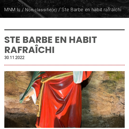
MNM.lu
Ste Barbe en habit rafraîchi
Non classifié(e)
STE BARBE EN HABIT
RAFRAÎCHI
30.
11
.
2022