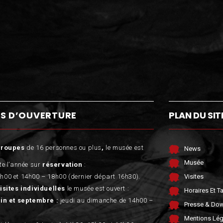
S D’OUVERTURE
PLAN DU SIT
groupes
de 16 personnes ou plus
,
le musée est
News
Musée
te l’année sur
réservation
:
h00 et 14h00 – 18h00 (dernier départ 16h30).
Visites
isites individuelles
le musée est ouvert :
Horaires Et Ta
uin et septembre :
jeudi au dimanche de 14h00 –
Presse & Do
Mentions Lég