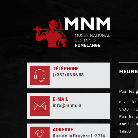
TÉLÉPHONE
HEURE
(+352) 56 56 88
Pour les
E-MAIL
ouvert tou
info@mnm.lu
8h30 – 12
Pour les
v
avril – j
ADRESSE
18h00
Rue de la Bruyère L-3714