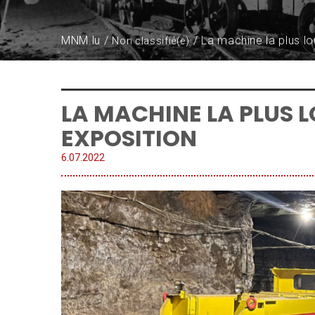
MNM.lu
La machine la plus lo
Non classifié(e)
LA MACHINE LA PLUS 
EXPOSITION
6.
07
.
2022