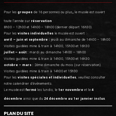
Pour les
groupes
de 16 personnes ou plus
,
le musée est ouvert
toute l’année sur
réservation
:
8h30 – 12h00 et 14h00 – 18h00 (dernier départ 16h30).
Pour les
visites individuelles
le musée est ouvert :
avril – juin et septembre :
jeudi au dimanche de 14h00 – 18h00
Visites guidées mine & train à 14h30, 15h30 et 16h30
juillet – août :
mardi au dimanche 14h00 – 18h00
Visites guidées mine & train à 14h30, 15h30 et 16h30
octobre – mars :
2ème dimanche du mois (sur réservation)
Visites guidées mine & train à 14h30 et 15h30
Pour les
visites spéciales et individuelles
, veuillez consulter
notre calendrier d’événements.
Le musée est
fermé
les lundis, le
1er novembre
et le
4
décembre
ainsi que du
24 décembre au 1er janvier inclus
.
PLAN DU SITE