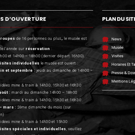
s
S D’OUVERTURE
PLAN DU SIT
groupes
de 16 personnes ou plus
,
le musée est
News
Musée
te l’année sur
réservation
:
h00 et 14h00 – 18h00 (dernier départ 16h30).
Visites
isites individuelles
le musée est ouvert :
Horaires Et Ta
uin et septembre :
jeudi au dimanche de 14h00 –
Presse & Do
Mentions Lég
uidées mine & train à 14h30, 15h30 et 16h30
août :
mardi au dimanche 14h00 – 18h00
uidées mine & train à 14h30, 15h30 et 16h30
– mars :
2ème dimanche du mois (sur
on)
uidées mine & train à 14h30 et 15h30
isites spéciales et individuelles
, veuillez