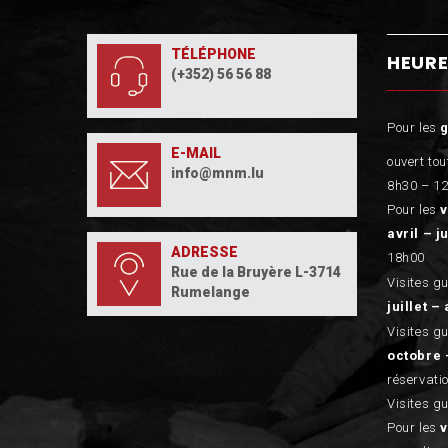
TÉLÉPHONE
HEURE
(+352) 56 56 88
Pour les
E-MAIL
ouvert tou
info@mnm.lu
8h30 – 12
Pour les
v
avril – j
ADRESSE
18h00
Rue de la Bruyère L-3714
Visites g
Rumelange
juillet – 
Visites g
octobre 
réservati
Visites g
Pour les
v