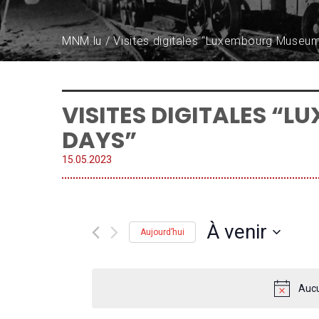
MNM.lu
Visites digitales “Luxembourg Museu
VISITES DIGITALES “
DAYS”
15.
05
.
2023
À venir
Aujourd’hui
Select
date.
Aucu