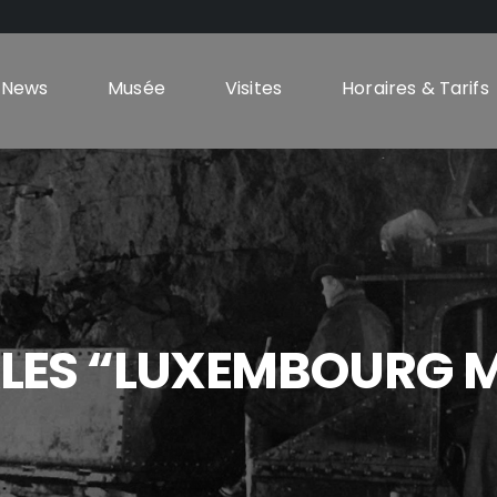
News
Musée
Visites
Horaires & Tarifs
TALES “LUXEMBOURG