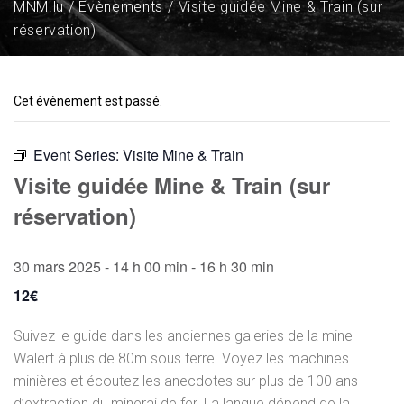
MNM.lu
Évènements
Visite guidée Mine & Train (sur
réservation)
Cet évènement est passé.
Event Series:
Visite Mine & Train
Visite guidée Mine & Train (sur
réservation)
30 mars 2025 - 14 h 00 min
-
16 h 30 min
12€
Suivez le guide dans les anciennes galeries de la mine
Walert à plus de 80m sous terre. Voyez les machines
minières et écoutez les anecdotes sur plus de 100 ans
d’extraction du minerai de fer. La langue dépend de la