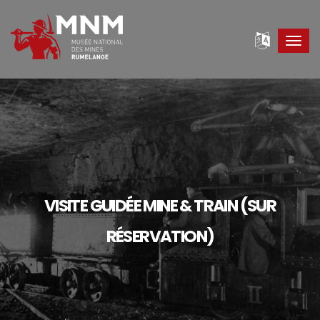
Toggl
navig
VISITE GUIDÉE MINE & TRAIN (SUR
RÉSERVATION)