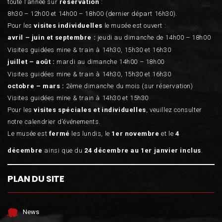
toute l’année sur
réservation
:
8h30 – 12h00 et 14h00 – 18h00 (dernier départ 16h30).
Pour les
visites individuelles
le musée est ouvert :
avril – juin et septembre :
jeudi au dimanche de 14h00 – 18h00
Visites guidées mine & train à 14h30, 15h30 et 16h30
juillet – août :
mardi au dimanche 14h00 – 18h00
Visites guidées mine & train à 14h30, 15h30 et 16h30
octobre – mars :
2ème dimanche du mois (sur réservation)
Visites guidées mine & train à 14h30 et 15h30
Pour les
visites spéciales et individuelles
, veuillez consulter
notre calendrier d’événements.
Le musée est
fermé
les lundis, le
1er novembre
et le
4
décembre
ainsi que du
24 décembre au 1er janvier inclus
.
PLAN DU SITE
News