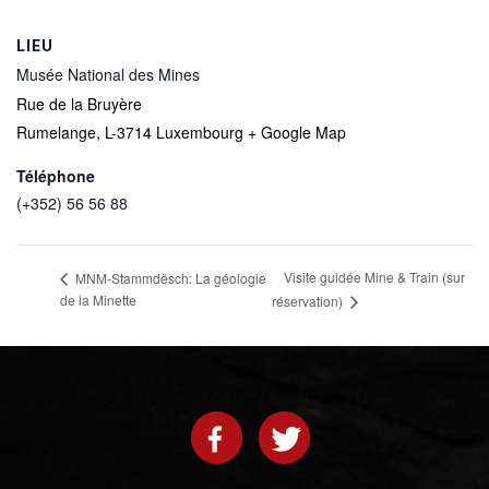
LIEU
Musée National des Mines
Rue de la Bruyère
Rumelange
,
L-3714
Luxembourg
+ Google Map
Téléphone
(+352) 56 56 88
Visite guidée Mine & Train (sur
MNM-Stammdësch: La géologie
de la Minette
réservation)