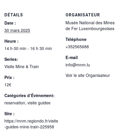
DÉTAILS
ORGANISATEUR
Musée National des Mines
Date :
de Fer Luxembourgeoises
30 mars 2025
Téléphone
Heure :
+352565688
14 h 00 min - 16 h 30 min
E-mail
Series:
info@mnm.lu
Visite Mine & Train
Voir le site Organisateur
Prix :
12€
Catégories d’Évènement:
reservation
,
visite guidee
Site :
https://mnm.regiondo.fr/visite
-guidee-mine-train-225958