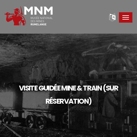
Toggl
navig
VISITE GUIDÉE MINE & TRAIN (SUR
RÉSERVATION)