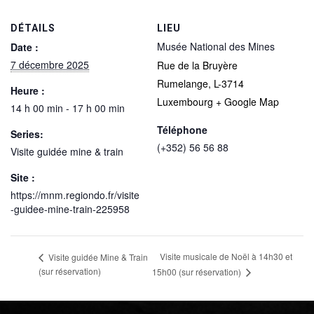
DÉTAILS
LIEU
Musée National des Mines
Date :
7 décembre 2025
Rue de la Bruyère
Rumelange
,
L-3714
Heure :
Luxembourg
+ Google Map
14 h 00 min - 17 h 00 min
Téléphone
Series:
(+352) 56 56 88
Visite guidée mine & train
Site :
https://mnm.regiondo.fr/visite
-guidee-mine-train-225958
Visite musicale de Noël à 14h30 et
Visite guidée Mine & Train
(sur réservation)
15h00 (sur réservation)