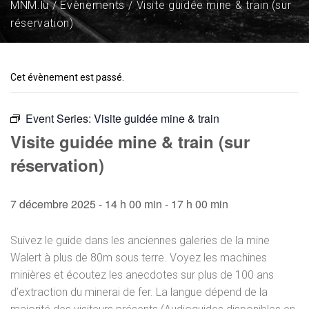
MNM.lu
Évènements
Visite guidée mine & train (sur
réservation)
Cet évènement est passé.
Event Series:
Visite guidée mine & train
Visite guidée mine & train (sur
réservation)
7 décembre 2025 - 14 h 00 min
-
17 h 00 min
Suivez le guide dans les anciennes galeries de la mine
Walert à plus de 80m sous terre. Voyez les machines
minières et écoutez les anecdotes sur plus de 100 ans
d’extraction du minerai de fer. La langue dépend de la