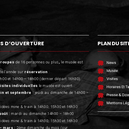
S D’OUVERTURE
PLAN DU SIT
groupes
de 16 personnes ou plus
,
le musée est
News
Musée
te l’année sur
réservation
:
h00 et 14h00 – 18h00 (dernier départ 16h30).
Visites
isites individuelles
le musée est ouvert :
Horaires Et Ta
uin et septembre :
jeudi au dimanche de 14h00 –
Presse & Do
Mentions Lég
uidées mine & train à 14h30, 15h30 et 16h30
août :
mardi au dimanche 14h00 – 18h00
uidées mine & train à 14h30, 15h30 et 16h30
– mars :
2ème dimanche du mois (sur