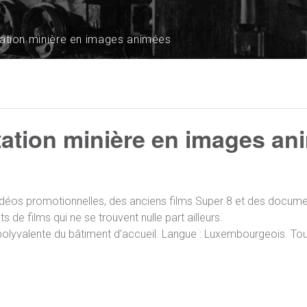
itation minière en images animées
itation minière en images a
éos promotionnelles, des anciens films Super 8 et des document
 de films qui ne se trouvent nulle part ailleurs.
olyvalente du bâtiment d’accueil. Langue : Luxembourgeois. Tout