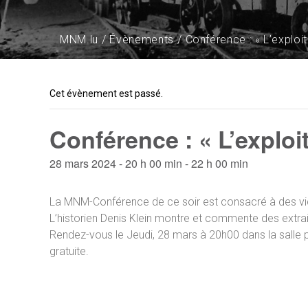
MNM.lu
Évènements
Conférence : « L’explo
Cet évènement est passé.
Conférence : « L’explo
28 mars 2024 - 20 h 00 min
-
22 h 00 min
La MNM-Conférence de ce soir est consacré à des vid
L’historien Denis Klein montre et commente des extraits
Rendez-vous le Jeudi, 28 mars à 20h00 dans la salle p
gratuite.