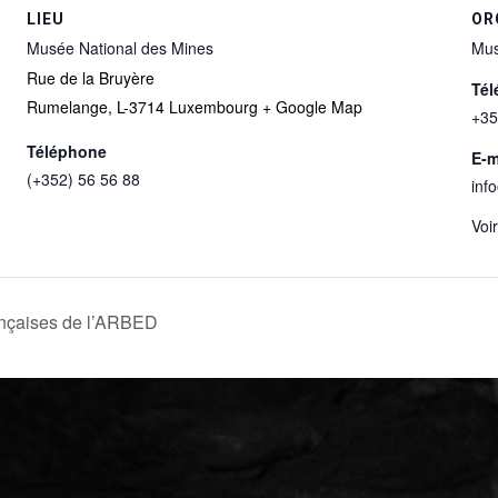
LIEU
OR
Musée National des Mines
Mus
Rue de la Bruyère
Tél
Rumelange
,
L-3714
Luxembourg
+ Google Map
+35
Téléphone
E-m
(+352) 56 56 88
inf
Voi
ançaises de l’ARBED