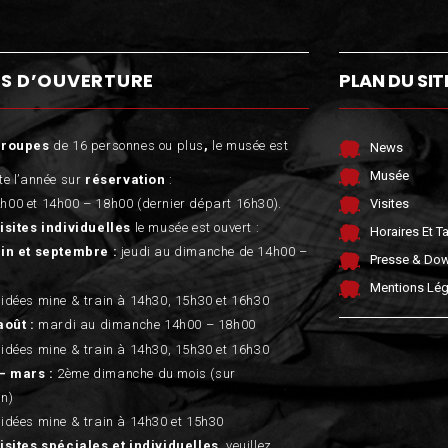
S D’OUVERTURE
PLAN DU SIT
groupes
de 16 personnes ou plus
,
le musée est
News
Musée
te l’année sur
réservation
:
h00 et 14h00 – 18h00 (dernier départ 16h30).
Visites
isites individuelles
le musée est ouvert :
Horaires Et Ta
uin et septembre :
jeudi au dimanche de 14h00 –
Presse & Do
Mentions Lég
uidées mine & train à 14h30, 15h30 et 16h30
août :
mardi au dimanche 14h00 – 18h00
uidées mine & train à 14h30, 15h30 et 16h30
– mars :
2ème dimanche du mois (sur
on)
uidées mine & train à 14h30 et 15h30
isites spéciales et individuelles
, veuillez