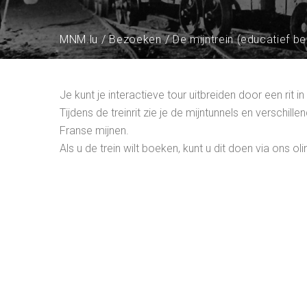
MNM.lu
Bezoeken
De mijntrein (educatief b
Je kunt je interactieve tour uitbreiden door een ri
Tijdens de treinrit zie je de mijntunnels en verschi
Franse mijnen.
Als u de trein wilt boeken, kunt u dit doen via ons ol