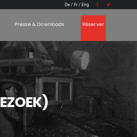
De
Fr
Eng
Presse & Downloads
Réserver
BEZOEK)