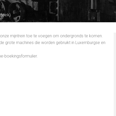
ezoek)
t in onze mijntrein toe te voegen om ondergronds te komen.
llende grote machines die worden gebruikt in Luxemburgse en
ine-boekingsformulier.