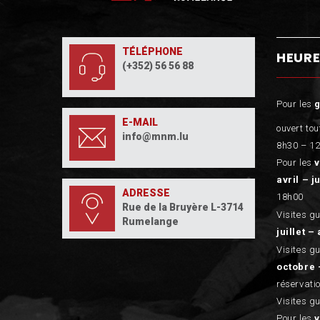
TÉLÉPHONE
HEURE
(+352) 56 56 88
Pour les
E-MAIL
ouvert tou
info@mnm.lu
8h30 – 12
Pour les
v
avril – j
ADRESSE
18h00
Rue de la Bruyère L-3714
Visites g
Rumelange
juillet – 
Visites g
octobre 
réservati
Visites g
Pour les
v