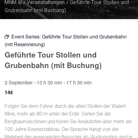
MNM.lu
Veranstaltungen
Geführte Tour Stollen und
Grubenbahn (mit Buchung)
Event Series:
Geführte Tour Stollen und Grubenbahn
(mit Reservierung)
Geführte Tour Stollen und
Grubenbahn (mit Buchung)
3 September - 13 h 30 min
-
17 h 30 min
14€
Folgen Sie dem Führer durch die alten Stollen der Walert-
Mine, mehr als 80 m unter der Erde. Sehen Sie die
Bergbaumaschinen und hören Sie Anekdoten über mehr als
100 Jahre Eisenerzabbau. Die Sprache hängt von der
Mehrheit der anwesenden Besucher ab (Audioguides sind in