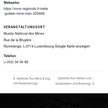
Webseite:
https://mnm.regiondo.fr/visite
-guidee-mine-train-225958
VERANSTALTUNGSORT
Musée National des Mines
Rue de la Bruyère
Rumelange
,
L-3714
Luxembourg
Google Karte anzeigen
Telefon
(+352) 56 56 88
Geführte Tour Stollen und
Geführte Tour Mine & Zug
(mit Reservierung)
Grubenbahn (mit Buchung)