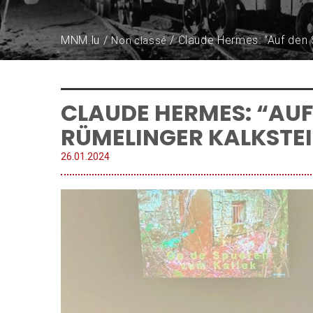
MNM.lu
Claude Hermes: “Auf den 
Non classé
CLAUDE HERMES: “AUF
RÜMELINGER KALKSTE
26.
01
.
2024