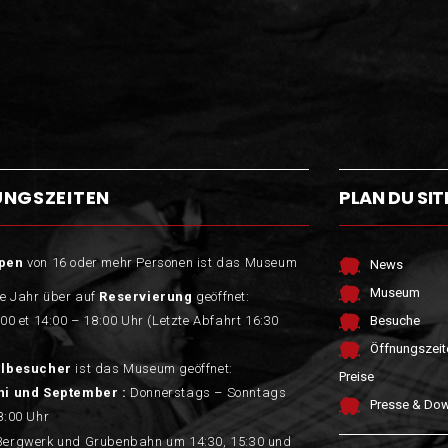
UNGSZEITEN
PLAN DU SIT
pen
von 16 oder mehr Personen ist das Museum
News
Museum
e Jahr über auf
Reservierung
geöffnet:
:00 et 14:00 – 18:00 Uhr (Letzte Abfahrt 16:30
Besuche
Öffnungszeit
elbesucher
ist das Museum geöffnet:
Preise
ni und September :
Donnerstags – Sonntags
Presse & Do
8:00 Uhr
Bergwerk und Grubenbahn um 14:30, 15:30 und