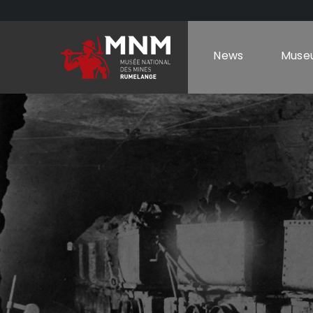
News
Muse