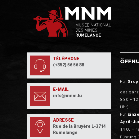
TÉLÉPHONE
ÖFFN
(+352) 56 56 88
Für
Grup
E-MAIL
das ganz
info@mnm.lu
8:30 – 12
Uhr).
Für
Einz
ADRESSE
April-Ju
Rue de la Bruyère L-3714
14:00 – 1
Rumelange
Führung 