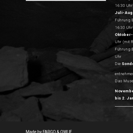
16:30 Uhr
Juli-Aug
Führung 
16:30 Uhr
Oktober-
Uhr (mit 
Führung 
Uhr
Die
Sond
entnehmen
Das Muse
Novemb
bis 2. J
Made by FARGO &
OWLIE