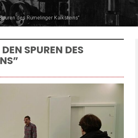
Spuren des Rümelinger Kalksteins”
 DEN SPUREN DES
INS”