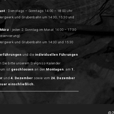
ust :
Dienstags – Sonntags 14:00 – 18:00 Uhr
Bergwerk und Grubenbahn um 14:30, 15:30 und
März :
jeden 2. Sonntag im Monat 14:00 – 17:30
Reservierung)
Bergwerk und Grubenbahn um 14:30 und 15:30
erführungen
und die
individuellen Führungen
 Sie bitte unserem Ereigniss-Kalender
um ist
geschlossen
an den
Montagen
, am
1.
er
und
4.
Dezember
sowie vom
24. Dezember
anuar einschließlich.
2