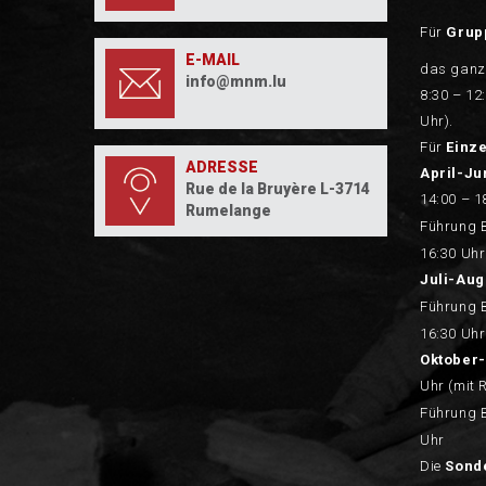
Für
Grup
E-MAIL
das ganz
info@mnm.lu
8:30 – 12
Uhr).
Für
Einz
ADRESSE
April-Ju
Rue de la Bruyère L-3714
14:00 – 1
Rumelange
Führung 
16:30 Uhr
Juli-Aug
Führung 
16:30 Uhr
Oktober-
Uhr (mit 
Führung 
Uhr
Die
Sond