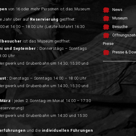
pen
von 16 oder mehr Personen ist das Museum
News
Museum
e Jahr über auf
Reservierung
geöffnet:
:00 et 14:00 – 18:00 Uhr (Letzte Abfahrt 16:30
Besuche
Öffnungszeit
elbesucher
ist das Museum geöffnet:
Preise
ni und September :
Donnerstags – Sonntags
Presse & Do
8:00 Uhr
Bergwerk und Grubenbahn um 14:30, 15:30 und
ust :
Dienstags – Sonntags 14:00 – 18:00 Uhr
Bergwerk und Grubenbahn um 14:30, 15:30 und
März :
jeden 2. Sonntag im Monat 14:00 – 17:30
Reservierung)
Bergwerk und Grubenbahn um 14:30 und 15:30
erführungen
und die
individuellen Führungen