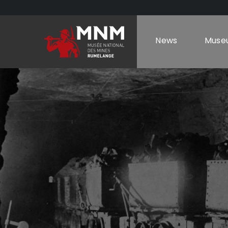
News
Muse