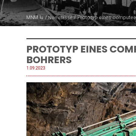
MNM.lu
Prototyp eines computer
Non classé
PROTOTYP EINES COM
BOHRERS
1.
09
.
2023