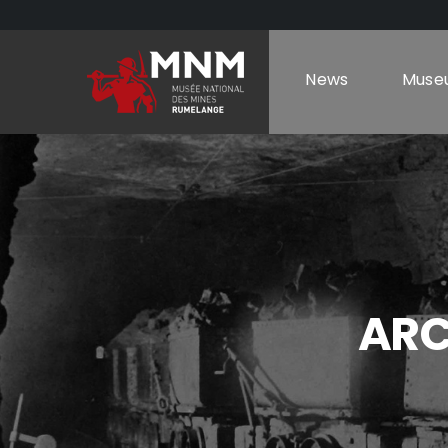
News
Muse
ARC