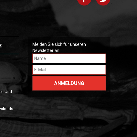
o
n
E
Melden Sie sich für unseren
Newsletter an
en Und
wnloads