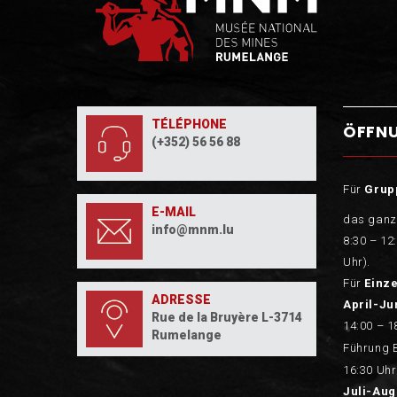
TÉLÉPHONE
ÖFFN
(+352) 56 56 88
Für
Grup
E-MAIL
das ganz
info@mnm.lu
8:30 – 12
Uhr).
Für
Einz
ADRESSE
April-Ju
Rue de la Bruyère L-3714
14:00 – 1
Rumelange
Führung 
16:30 Uhr
Juli-Aug