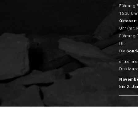
Führung 
16:30 Uhr
Oktober-
Uhr (mit 
Führung 
Uhr
Die
Sond
entnehmen
Das Muse
Novemb
bis 2. J
Made by FARGO &
OWLIE