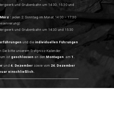
Bergwerk und Grubenbahn um 14:30, 15:30 und
März :
jeden 2. Sonntag im Monat 14:00 – 17:30
Reservierung)
Bergwerk und Grubenbahn um 14:30 und 15:30
erführungen
und die
individuellen Führungen
 Sie bitte unserem Ereigniss-Kalender
um ist
geschlossen
an den
Montagen
, am
1.
er
und
4.
Dezember
sowie vom
24. Dezember
anuar einschließlich.
2