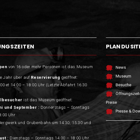
UNGSZEITEN
PLAN DU SIT
pen
von 16 oder mehr Personen ist das Museum
News
Museum
e Jahr über auf
Reservierung
geöffnet:
:00 et 14:00 – 18:00 Uhr (Letzte Abfahrt 16:30
Besuche
Öffnungszeit
elbesucher
ist das Museum geöffnet:
Preise
ni und September :
Donnerstags – Sonntags
Presse & Do
8:00 Uhr
Bergwerk und Grubenbahn um 14:30, 15:30 und
ust :
Dienstags – Sonntags 14:00 – 18:00 Uhr