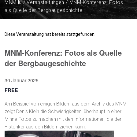
MNM.lu
Veranstaltungen
MNM-Konferenz: Fotos
als Quelle der Bergbaugeschichte
Diese Veranstaltung hat bereits stattgefunden.
MNM-Konferenz: Fotos als Quelle
der Bergbaugeschichte
30 Januar 2025
FREE
Am Beispiel von einigen Bildern aus dem Archiv des MNM
zeigt Denis Klein die Schwierigkeiten, überhaupt in einer
Minne Fotos zu machen mit den Informationen, die der
Historiker aus den Bildern ziehen kann.