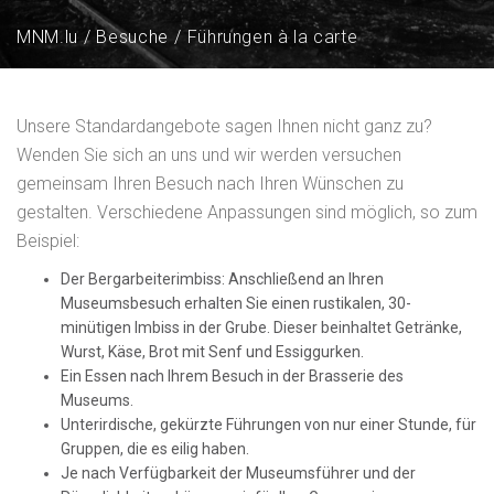
MNM.lu
Besuche
Führungen à la carte
Unsere Standardangebote sagen Ihnen nicht ganz zu?
Wenden Sie sich an uns und wir werden versuchen
gemeinsam Ihren Besuch nach Ihren Wünschen zu
gestalten. Verschiedene Anpassungen sind möglich, so zum
Beispiel:
Der Bergarbeiterimbiss: Anschließend an Ihren
Museumsbesuch erhalten Sie einen rustikalen, 30-
minütigen Imbiss in der Grube. Dieser beinhaltet Getränke,
Wurst, Käse, Brot mit Senf und Essiggurken.
Ein Essen nach Ihrem Besuch in der Brasserie des
Museums.
Unterirdische, gekürzte Führungen von nur einer Stunde, für
Gruppen, die es eilig haben.
Je nach Verfügbarkeit der Museumsführer und der